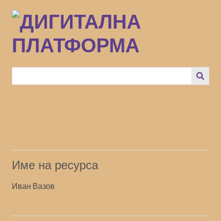
Преминаване
към
основното
съдържание
Име на ресурса
Иван Вазов