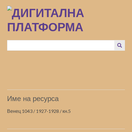
Преминаване
към
основното
съдържание
Име на ресурса
Венец 1043 / 1927-1928 / кн.5