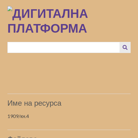
Преминаване
към
основното
съдържание
Име на ресурса
1909/кн.4