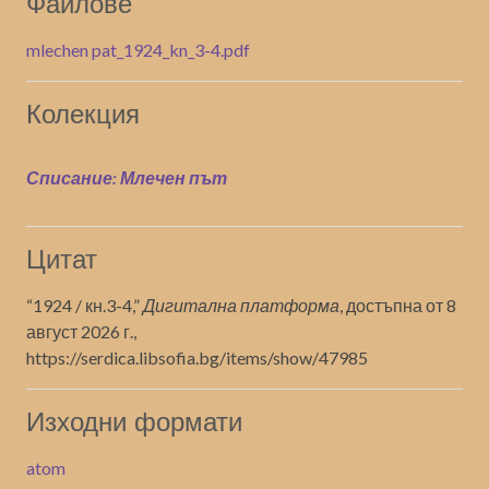
Файлове
mlechen pat_1924_kn_3-4.pdf
Колекция
Списание: Млечен път
Цитат
“1924 / кн.3-4,”
Дигитална платформа
, достъпна от 8
август 2026 г.,
https://serdica.libsofia.bg/items/show/47985
Изходни формати
atom