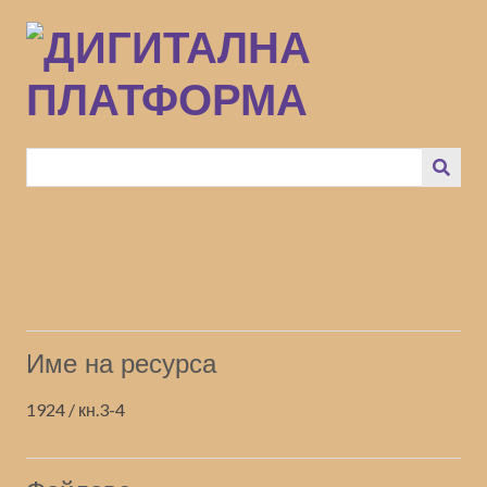
Преминаване
към
основното
съдържание
Име на ресурса
1924 / кн.3-4