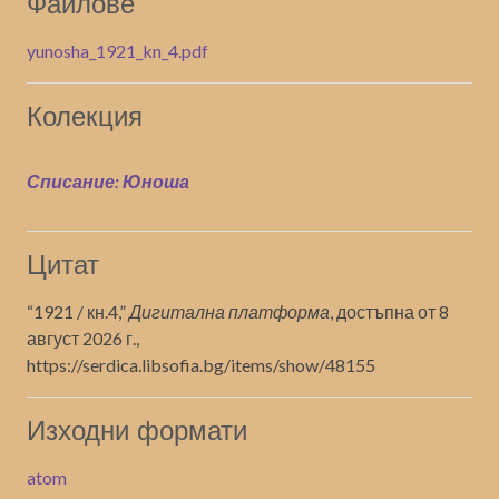
Файлове
yunosha_1921_kn_4.pdf
Колекция
Списание: Юноша
Цитат
“1921 / кн.4,”
Дигитална платформа
, достъпна от 8
август 2026 г.,
https://serdica.libsofia.bg/items/show/48155
Изходни формати
atom