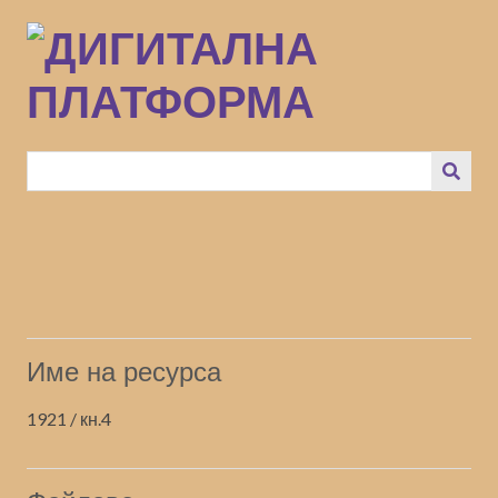
Преминаване
към
основното
съдържание
Име на ресурса
1921 / кн.4