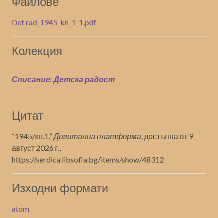
Файлове
Det rad_1945_kn_1_1.pdf
Колекция
Списание: Детска радост
Цитат
“1945/кн.1,”
Дигитална платформа
, достъпна от 9
август 2026 г.,
https://serdica.libsofia.bg/items/show/48312
Изходни формати
atom