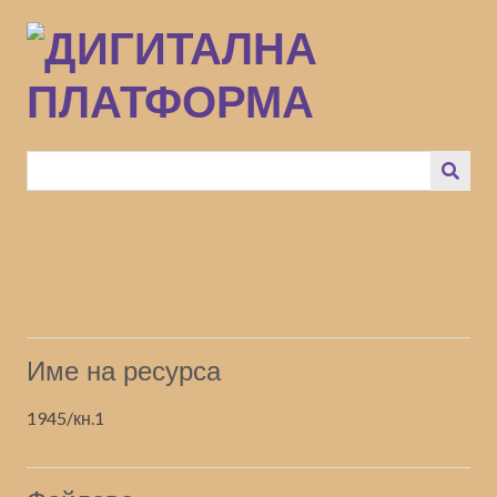
Преминаване
към
основното
съдържание
Име на ресурса
1945/кн.1