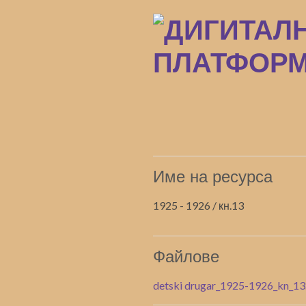
Преминаване
към
основното
съдържание
Име на ресурса
1925 - 1926 / кн.13
Файлове
detski drugar_1925-1926_kn_13