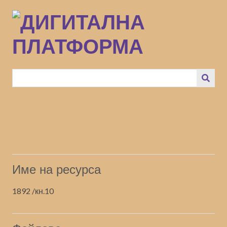
Преминаване
към
основното
съдържание
Име на ресурса
1892 /кн.10