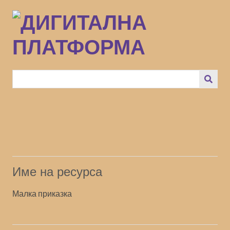
Преминаване
към
основното
съдържание
Име на ресурса
Малка приказка