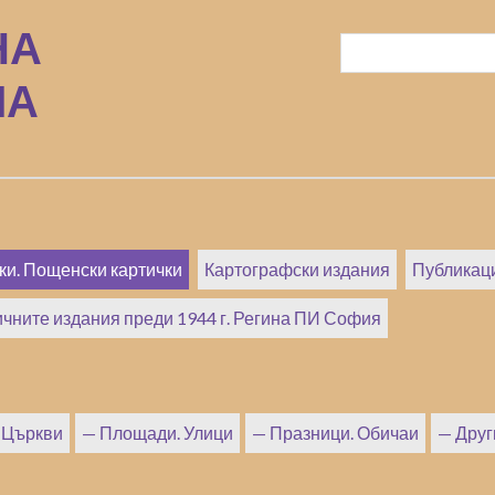
и. Пощенски картички
Картографски издания
Публикац
чните издания преди 1944 г. Регина ПИ София
Църкви
Площади. Улици
Празници. Обичаи
Друг