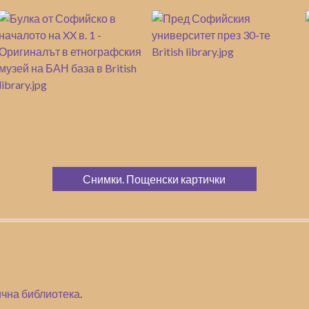
Снимки. Пощенски картички
чна библиотека
.