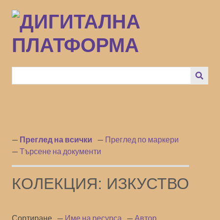
Преминаване
към
основното
съдържание
Преглед на всички
Преглед по маркери
Търсене на документи
КОЛЕКЦИЯ: ИЗКУСТВО
Сортиране
Име на ресурса
Автор