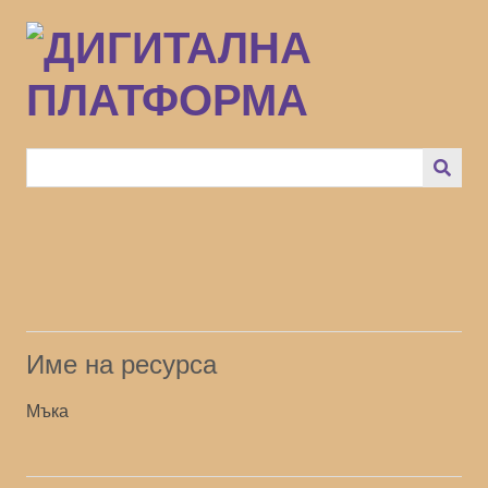
Преминаване
към
основното
съдържание
Име на ресурса
Мъка