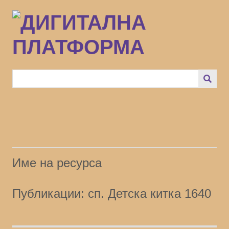
Преминаване
към
основното
съдържание
Име на ресурса
Публикации: сп. Детска китка 1640