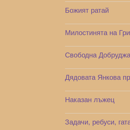
Божият ратай
Милостинята на Гр
Свободна Добрудж
Дядовата Янкова п
Наказан лъжец
Задачи, ребуси, гат