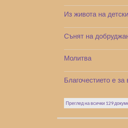
Из живота на детск
Сънят на добруджа
Молитва
Благочестието е за 
Преглед на всички 129 докум