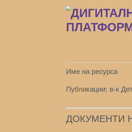
Преминаване
към
основното
съдържание
Име на ресурса
Публикации: в-к Де
ДОКУМЕНТИ 