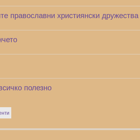
ите православни християнски дружества
нчето
всичко полезно
енти